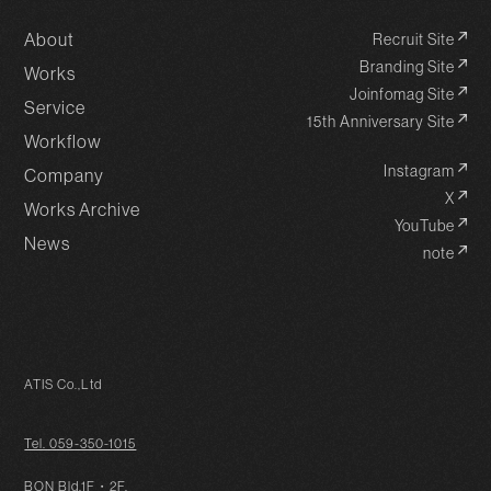
About
Recruit Site
Branding Site
Works
Joinfomag Site
Service
15th Anniversary Site
Workflow
Instagram
Company
X
Works Archive
YouTube
News
note
ATIS Co.,Ltd
Tel. 059-350-1015
BON Bld.1F・2F,